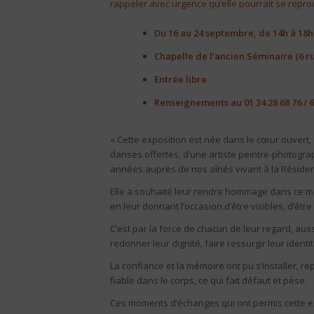
rappeler avec urgence qu’elle pourrait se repro
Du 16 au 24 septembre, de 14h à 18h
Chapelle de l’ancien Séminaire (6 
Entrée libre
Renseignements au 01 34 28 68 76 / 6
« Cette exposition est née dans le cœur ouvert, d
danses offertes, d’une artiste peintre-photogr
années auprès de nos aînés vivant à la Réside
Elle a souhaité leur rendre hommage dans ce mo
en leur donnant l’occasion d’être visibles, d’êtr
C’est par la force de chacun de leur regard, aussi
redonner leur dignité, faire ressurgir leur iden
La confiance et la mémoire ont pu s’installer, re
fiable dans le corps, ce qui fait défaut et pèse.
Ces moments d’échanges qui ont permis cette ex