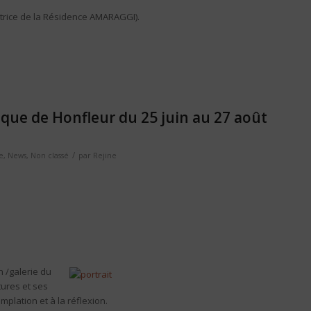
rice de la Résidence AMARAGGI).
èque de Honfleur du 25 juin au 27 août
/
e
,
News
,
Non classé
par
Rejine
 /galerie du
tures et ses
plation et à la réflexion.