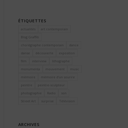
ÉTIQUETTES
actualités
art contemporain
Blog Graffiti
chorégraphe contemporain
dance
danse
découverte
exposition
film
interview
lithographe
monumenta
mouvement
music
mémoire
mémoire d'un sourire
peintre
peintre-sculpteur
photographie
Radio
son
Street Art
surprise
Télévision
ARCHIVES