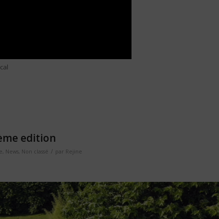
cal
 ème edition
/
e
,
News
,
Non classé
par
Rejine