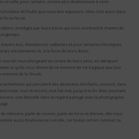
s et celle, pour certains, encore plus douloureuse à venir.
profondeur de l’oubli que nous leur imposons. Mais c’est aussi dans
 foi en la vie.
 tâtons, protégés par leurs traces qui nous montrent le chemin de
i longtemps.
travers eux, d’existences vaillantes et pour certaines héroïques,
ui les ont emmenés là, à la force de leurs âmes.
vec eux en nous plongeant au centre de leurs yeux, en attrapant
coutant ce qu’ils nous disent de ce moment de vie tragique que leur
au moment de la Shoah.
arrachements qui percutent des destinées d’enfants, revivent, dans
ut reste, tout vit encore, tout fait mal, jusqu’à la fin. Mais pourtant,
 sourire, une étincelle dans le regard partagé avec la photographe
mage.
 de mémoire, parle de sourire, parle de force et d’envie, elle nous
histoire aussi douloureuse soit elle, car toutes ont en commun, la