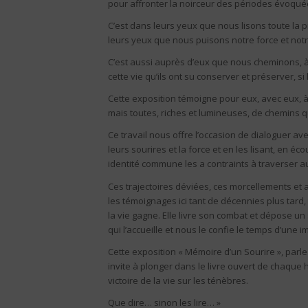
pour affronter la noirceur des périodes évoquée
C’est dans leurs yeux que nous lisons toute la 
leurs yeux que nous puisons notre force et notre
C’est aussi auprès d’eux que nous cheminons, à
cette vie qu’ils ont su conserver et préserver, s
Cette exposition témoigne pour eux, avec eux, à 
mais toutes, riches et lumineuses, de chemins q
Ce travail nous offre l’occasion de dialoguer a
leurs sourires et la force et en les lisant, en é
identité commune les a contraints à traverser 
Ces trajectoires déviées, ces morcellements et 
les témoignages ici tant de décennies plus tard, to
la vie gagne. Elle livre son combat et dépose un
qui l’accueille et nous le confie le temps d’une i
Cette exposition « Mémoire d’un Sourire », parle
invite à plonger dans le livre ouvert de chaque 
victoire de la vie sur les ténèbres.
Que dire… sinon les lire… »