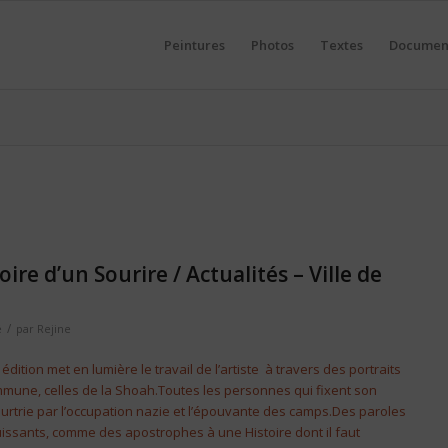
Peintures
Photos
Textes
Documen
ire d’un Sourire / Actualités – Ville de
/
é
par
Rejine
 édition met en lumière le travail de l’artiste à travers des portraits
mune, celles de la Shoah.Toutes les personnes qui fixent son
urtrie par l’occupation nazie et l’épouvante des camps.Des paroles
issants, comme des apostrophes à une Histoire dont il faut