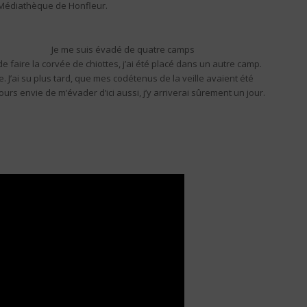
a Médiathèque de Honfleur.
Je me suis évadé de quatre camps
 faire la corvée de chiottes, j’ai été placé dans un autre camp.
vie. J’ai su plus tard, que mes codétenus de la veille avaient été
urs envie de m’évader d’ici aussi, j’y arriverai sûrement un jour.