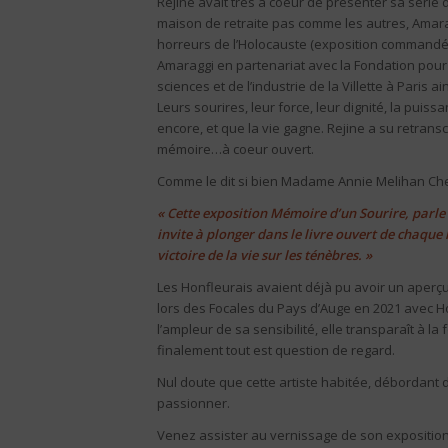
Rejine avait très à coeur de présenter sa série 
maison de retraite pas comme les autres, Amar
horreurs de l’Holocauste (exposition commandé
Amaraggi en partenariat avec la Fondation pour
sciences et de l’industrie de la Villette à Paris ai
Leurs sourires, leur force, leur dignité, la puis
encore, et que la vie gagne. Rejine a su retranscr
mémoire…à coeur ouvert.
Comme le dit si bien Madame Annie Melihan Chei
« Cette exposition
Mémoire d’un Sourire
, parle
invite à plonger dans le livre ouvert de chaque 
victoire de la vie sur les ténèbres. »
Les Honfleurais avaient déjà pu avoir un aperçu
lors des Focales du Pays d’Auge en 2021 avec Hon
l’ampleur de sa sensibilité, elle transparaît à l
finalement tout est question de regard.
Nul doute que cette artiste habitée, débordant
passionner.
Venez assister au vernissage de son exposition 