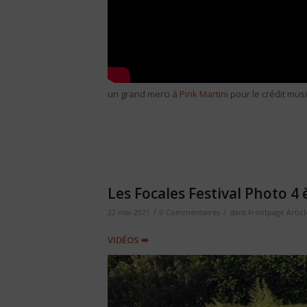
un grand merci à
Pink Martini
pour le crédit musi
Les Focales Festival Photo 4
/
/
22 mai 2021
0 Commentaires
dans
Frontpage Articl
VIDÉOS ➠