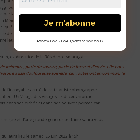
de portraits réalisés en 2019 auprès de résidents d’une
aggi, où résident des personnes ayant survécu aux
e par la Fondation Casip-Cojasor – Résidence
 la Mémoire de la Shoah et exposée à la Cité des
nsi qu’à la Mairie de Paris).
sance de leur humanité témoignent que tout vit
ire leur vécu et, ce faisant, réaliser un devoir de
Promis nous ne spammons pas !
nin, ex-directrice de la Résidence Amaraggi :
 de mémoire, parle de sourire, parle de force et d’envie, elle nous
histoire aussi douloureuse soit-elle, car toutes ont en commun, la
 de l’incroyable acuité de cette artiste photographe
fleur Un Village des Visages, ils découvriront ici
a fois dans ses clichés et dans ses oeuvres peintes car
 d’énergie et d’une grande générosité d’âme saura vous
qui aura lieu le samedi 25 juin 2022 à 15h.