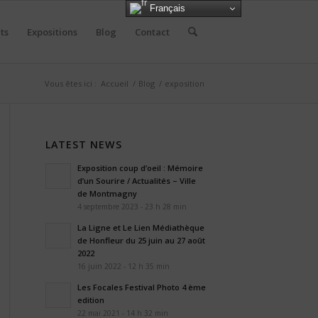
Français
ts
Expositions
Blog
Contact
Vous êtes ici :
Accueil
/
Blog
/
exposition
LATEST NEWS
Exposition coup d’oeil : Mémoire
d’un Sourire / Actualités – Ville
de Montmagny
4 septembre 2023 - 23 h 28 min
La Ligne et Le Lien Médiathèque
de Honfleur du 25 juin au 27 août
2022
16 juin 2022 - 12 h 35 min
Les Focales Festival Photo 4 ème
edition
22 mai 2021 - 14 h 32 min