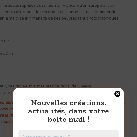
nombreuses reprises aussi bien en France, qu’en Europe et aux
usieurs collections de mécènes passionnés d’art contemporain.
par la maîtrise et l’intensité de ses oeuvres tant photographiques
ie de
cu à la
ur, ses tableaux aux teintes de terre, de lumière
ir une force venant du fond des âges :
Nouvelles créations,
le, telle cette terre qui bouge, s’ouvre brutalement et nous montre,
actualités, dans votre
ements figés, d’épaisseurs et de subtiles couleurs. L’artiste nous
re la matière et son martèlement, une écriture sortie du fond des
boite mail !
t nous laisse empreints de joie, de mélancolie agréablement forte