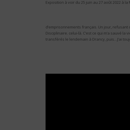
Exposition à voir du 25 juin au 27 août 2022 à l
d’emprisonnements français. Un jour, refusant de
Disciplinaire. celui-là. C’est ce qui m’a sauvé la 
transférés le lendemain à Drancy, puis…J’ai toujo