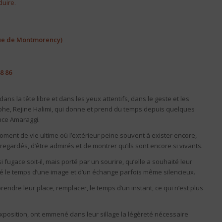
duire.
rue de Montmorency)
8 86
ans la tête libre et dans les yeux attentifs, dans le geste et les
aphe, Rejine Halimi, qui donne et prend du temps depuis quelques
nce Amaraggi.
ment de vie ultime où l’extérieur peine souvent à exister encore,
e regardés, d’être admirés et de montrer qu’ils sont encore si vivants.
 fugace soit-il, mais porté par un sourire, qu’elle a souhaité leur
tité le temps d’une image et d’un échange parfois même silencieux.
prendre leur place, remplacer, le temps d’un instant, ce qui n’est plus
position, ont emmené dans leur sillage la légèreté nécessaire