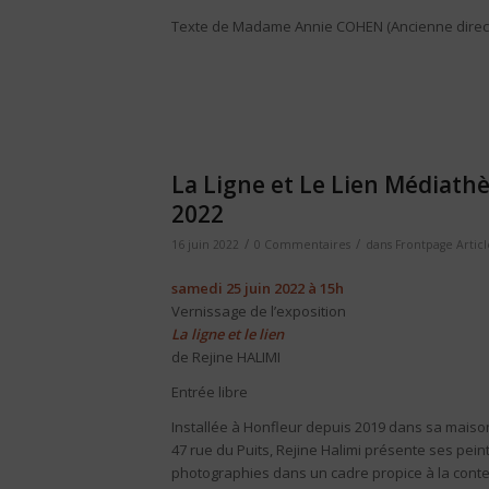
Texte de Madame Annie COHEN (Ancienne direct
La Ligne et Le Lien Médiath
2022
/
/
16 juin 2022
0 Commentaires
dans
Frontpage Articl
samedi 25 juin 2022 à 15h
Vernissage de l’exposition
La ligne et le lien
de Rejine HALIMI
Entrée libre
Installée à Honfleur depuis 2019 dans sa maison
47 rue du Puits, Rejine Halimi présente ses pein
photographies dans un cadre propice à la contem