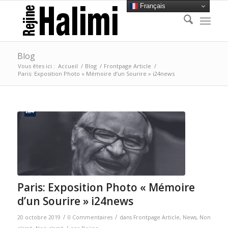
Français
Blog
Vous êtes ici :
Accueil
/
Blog
/
Frontpage Article
/
Paris: Exposition Photo « Mémoire d’un Sourire » i24news
Paris: Exposition Photo « Mémoire
d’un Sourire » i24news
/
/
20 octobre 2019
0 Commentaires
dans
Frontpage Article
,
News
,
Non
/