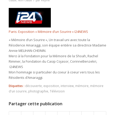
classé
,
Non classé
par
Rejine
Paris: Exposition « Mémoire d’un Sourire » I24NEWS
« Mémoire d’un Sourire », Un travail uni avec toute
la
Résidence Amaraggi
, son équipe entière sa directrice Madame
Annie
MELIHAN-CHEININ.
Merci à la
Fondation pour la Mémoire de la Shoah
,
Rachel
Rimmer
, la
Fondation du Casip Cojasor,
CorinneBenzekri,
I24NEWS
Mon hommage si particulier du coeur à coeur vers tous les
Résidents d’Amaraggi.
Etiquettes :
découverte
,
exposition
,
interview
,
mémoire
,
mémoire
d'un sourire
,
photographie
,
Télévision
Partager cette publication