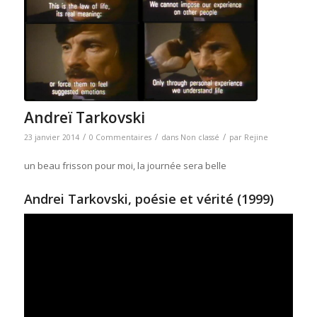
Andreï Tarkovski
/
/
/
23 janvier 2014
0 Commentaires
dans
Non classé
par
Rejine
un beau frisson pour moi, la journée sera belle
Andrei Tarkovski, poésie et vérité (1999)