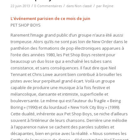
/
/
/
22 juin 2013
0 Commentaires
dans
Non classé
par
Rejine
L’événement parisien de ce mois de juin
PET SHOP BOYS
Rarement l’image grand public d’un groupe n’aura été aussi
trompeuse. Alors qu’ils ne sont pas loin de New Order dans le
panthéon des formations de pop électroniques apparues à
l’orée des années 1980, les Pet Shop Boys restent pour
beaucoup un duo lisse qui a enchaîné les tubes sans
consistance, et sans conséquences. Il faut dire que Neil
Tennant et Chris Lowe auront bien contribué à brouiller les
pistes avec leur perpétuel grand écart. Voilà un groupe
capable de produire une musique à la fois festive et
mélancolique, dansante et intimiste, superficielle et
bouleversante. Le même qui est l’auteur du fragile « Being
Boring » (1990) et du lourdaud « New York City Boy » (1999).
Cette dualité, inhérente aux Pet Shop Boys, se niche d’ailleurs
souvent à l’intérieur de leurs chansons. Derrière une mélodie
à l’apparence naïve se cachent des paroles subtiles et
décapantes, bien en prise avec la réalité. « Nous sommes les