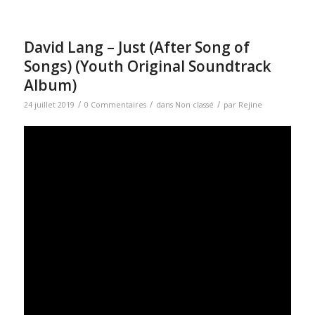
David Lang – Just (After Song of
Songs) (Youth Original Soundtrack
Album)
/
/
/
24 juillet 2019
0 Commentaires
dans
Non classé
par
Rejine