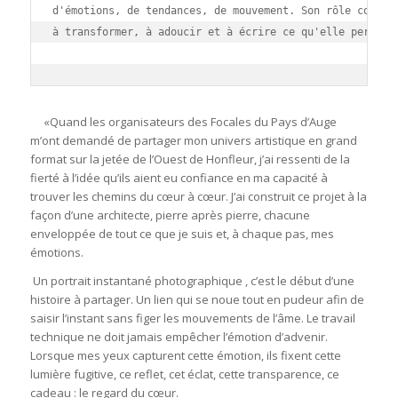
d'émotions, de tendances, de mouvement. Son rô
le consis
à transformer, à adoucir et à écrire ce qu'elle perçoit.
«Quand les organisateurs des
Focales du Pays d’Auge
m’ont demandé de partager mon
univers
artistique en grand
format sur la jetée de l’Ouest de Honfleur, j’ai ressenti de la
fierté à
l’id
ée qu’ils aient eu confiance en ma capacité à
trouver les chemins du
c
œur à c
œur.
J’ai construit ce projet à
la
fa
çon d’une architecte, pierre après pierre, chacune
enveloppée de tout ce que je suis et, à chaque pas, mes
émotions.
Un portrait instantané photographique , c’est le début d’une
histoire à partager. Un lien qui se noue tout en pudeur afin de
saisir l’instant sans figer les mouvements
de l
’â
me.
Le travail
technique ne doit jamais empêcher l’émotion d’advenir.
Lorsque mes yeux capturent cette émotion, ils fixent cette
lumi
è
re fugitive, ce
reflet,
cet éclat, cette transparence, ce
cadeau :
le regard du cœur.