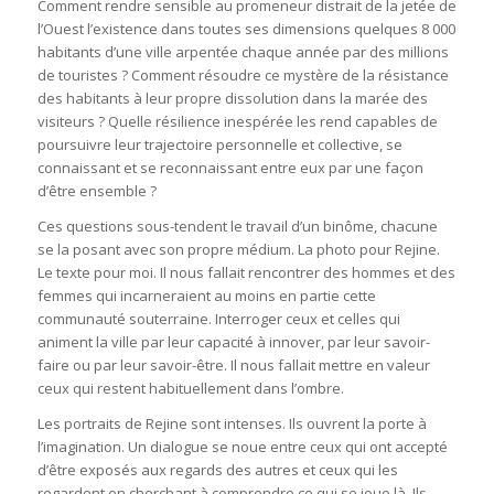
Comment rendre sensible au promeneur distrait de la jetée de
l’Ouest l’existence dans toutes ses dimensions quelques 8 000
habitants d’une ville arpentée chaque année par des millions
de touristes ? Comment résoudre ce mystère de la résistance
des habitants à leur propre dissolution dans la marée des
visiteurs ? Quelle résilience inespérée les rend capables de
poursuivre leur trajectoire personnelle et collective, se
connaissant et se reconnaissant entre eux par une façon
d’être ensemble ?
Ces questions sous-tendent le travail d’un binôme, chacune
se la posant avec son propre médium. La photo pour Rejine.
Le texte pour moi. Il nous fallait rencontrer des hommes et des
femmes qui incarneraient au moins en partie cette
communauté souterraine. Interroger ceux et celles qui
animent la ville par leur capacité à innover, par leur savoir-
faire ou par leur savoir-être. Il nous fallait mettre en valeur
ceux qui restent habituellement dans l’ombre.
Les portraits de Rejine sont intenses. Ils ouvrent la porte à
l’imagination. Un dialogue se noue entre ceux qui ont accepté
d’être exposés aux regards des autres et ceux qui les
regardent en cherchant à comprendre ce qui se joue là. Ils