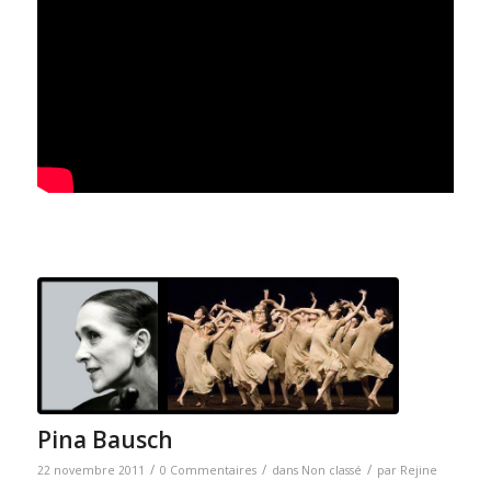
Pina Bausch
/
/
/
22 novembre 2011
0 Commentaires
dans
Non classé
par
Rejine