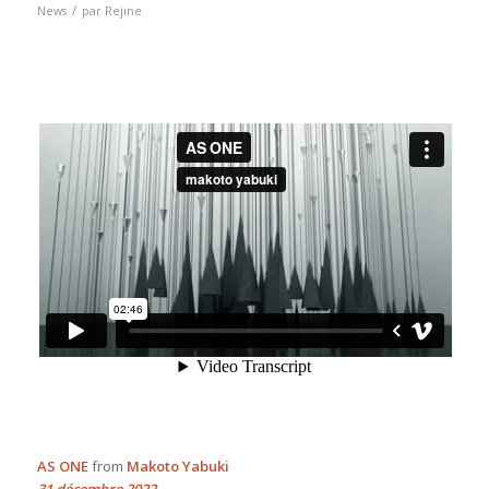
/
News
par
Rejine
AS ONE
from
Makoto Yabuki
31 décembre 2022