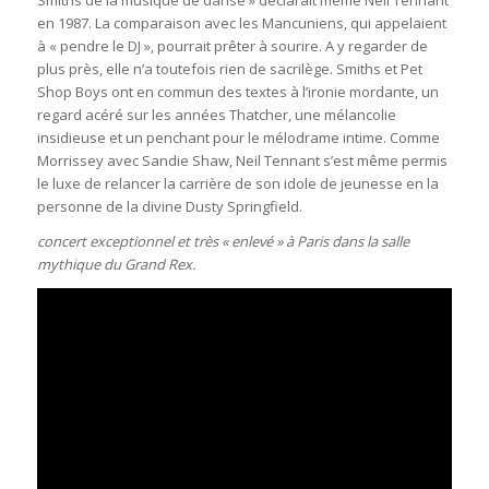
Smiths de la musique de danse » déclarait même Neil Tennant
en 1987. La comparaison avec les Mancuniens, qui appelaient
à « pendre le DJ », pourrait prêter à sourire. A y regarder de
plus près, elle n’a toutefois rien de sacrilège. Smiths et Pet
Shop Boys ont en commun des textes à l’ironie mordante, un
regard acéré sur les années Thatcher, une mélancolie
insidieuse et un penchant pour le mélodrame intime. Comme
Morrissey avec Sandie Shaw, Neil Tennant s’est même permis
le luxe de relancer la carrière de son idole de jeunesse en la
personne de la divine Dusty Springfield.
concert exceptionnel et très « enlevé » à Paris dans la salle
mythique du Grand Rex.