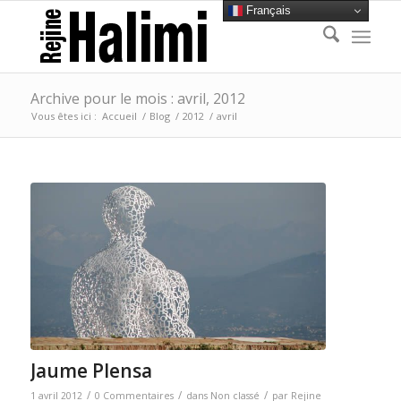
Français
Archive pour le mois : avril, 2012
Vous êtes ici :
Accueil
/
Blog
/
2012
/
avril
Jaume Plensa
/
/
/
1 avril 2012
0 Commentaires
dans
Non classé
par
Rejine