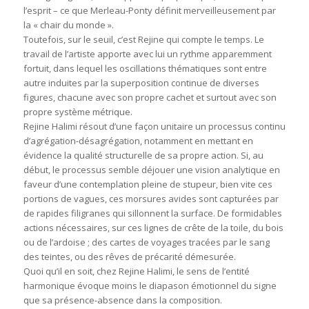
l’esprit – ce que Merleau-Ponty définit merveilleusement par
la « chair du monde ».
Toutefois, sur le seuil, c’est Rejine qui compte le temps. Le
travail de l’artiste apporte avec lui un rythme apparemment
fortuit, dans lequel les oscillations thématiques sont entre
autre induites par la superposition continue de diverses
figures, chacune avec son propre cachet et surtout avec son
propre système métrique.
Rejine Halimi résout d’une façon unitaire un processus continu
d’agrégation-désagrégation, notamment en mettant en
évidence la qualité structurelle de sa propre action. Si, au
début, le processus semble déjouer une vision analytique en
faveur d’une contemplation pleine de stupeur, bien vite ces
portions de vagues, ces morsures avides sont capturées par
de rapides filigranes qui sillonnent la surface. De formidables
actions nécessaires, sur ces lignes de crête de la toile, du bois
ou de l’ardoise ; des cartes de voyages tracées par le sang
des teintes, ou des rêves de précarité démesurée.
Quoi qu’il en soit, chez Rejine Halimi, le sens de l’entité
harmonique évoque moins le diapason émotionnel du signe
que sa présence-absence dans la composition.