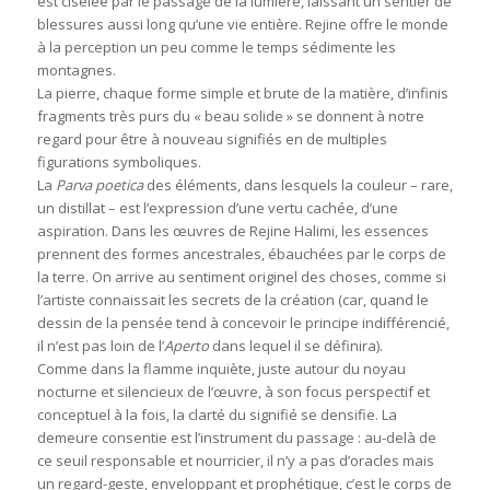
est ciselée par le passage de la lumière, laissant un sentier de
blessures aussi long qu’une vie entière. Rejine offre le monde
à la perception un peu comme le temps sédimente les
montagnes.
La pierre, chaque forme simple et brute de la matière, d’infinis
fragments très purs du « beau solide » se donnent à notre
regard pour être à nouveau signifiés en de multiples
figurations symboliques.
La
Parva poetica
des éléments, dans lesquels la couleur – rare,
un distillat – est l’expression d’une vertu cachée, d’une
aspiration. Dans les œuvres de Rejine Halimi, les essences
prennent des formes ancestrales, ébauchées par le corps de
la terre. On arrive au sentiment originel des choses, comme si
l’artiste connaissait les secrets de la création (car, quand le
dessin de la pensée tend à concevoir le principe indifférencié,
il n’est pas loin de l’
Aperto
dans lequel il se définira).
Comme dans la flamme inquiète, juste autour du noyau
nocturne et silencieux de l’œuvre, à son focus perspectif et
conceptuel à la fois, la clarté du signifié se densifie. La
demeure consentie est l’instrument du passage : au-delà de
ce seuil responsable et nourricier, il n’y a pas d’oracles mais
un regard-geste, enveloppant et prophétique, c’est le corps de