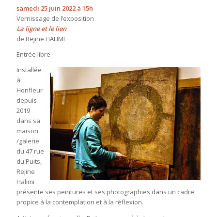
samedi 25 juin 2022 à 15h
Vernissage de l’exposition
La ligne et le lien
de Rejine HALIMI
Entrée libre
Installée
à
Honfleur
depuis
2019
dans sa
maison
/galerie
du 47 rue
du Puits,
Rejine
Halimi
présente ses peintures et ses photographies dans un cadre
propice à la contemplation et à la réflexion.