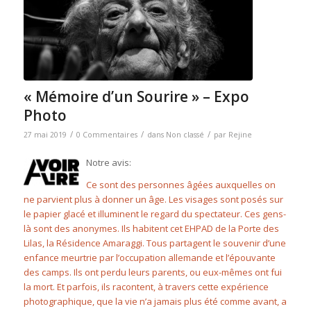
« Mémoire d’un Sourire » – Expo
Photo
/
/
/
27 mai 2019
0 Commentaires
dans
Non classé
par
Rejine
Notre avis:
Ce sont des personnes âgées auxquelles on
ne parvient plus à donner un âge. Les visages sont posés sur
le papier glacé et illuminent le regard du spectateur. Ces gens-
là sont des anonymes. Ils habitent cet EHPAD de la Porte des
Lilas, la Résidence Amaraggi. Tous partagent le souvenir d’une
enfance meurtrie par l’occupation allemande et l’épouvante
des camps. Ils ont perdu leurs parents, ou eux-mêmes ont fui
la mort. Et parfois, ils racontent, à travers cette expérience
photographique, que la vie n’a jamais plus été comme avant, a