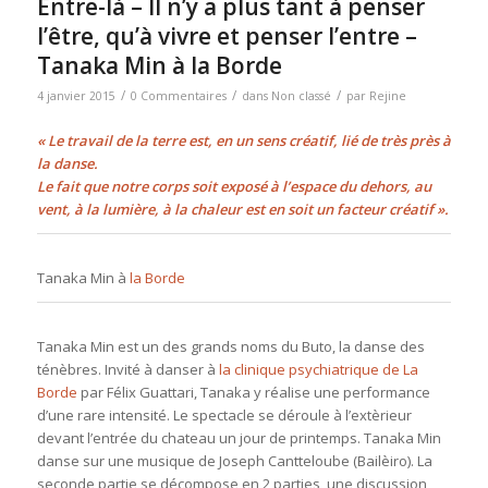
Entre-là – Il n’y a plus tant à penser
l’être, qu’à vivre et penser l’entre –
Tanaka Min à la Borde
/
/
/
4 janvier 2015
0 Commentaires
dans
Non classé
par
Rejine
« Le travail de la terre est, en un sens créatif, lié de très près à
la danse.
Le fait que notre corps soit exposé à l’espace du dehors, au
vent, à la lumière, à la chaleur est en soit un facteur créatif ».
Tanaka Min à
la Borde
Tanaka Min est un des grands noms du Buto, la danse des
ténèbres. Invité à danser à
la clinique psychiatrique de La
Borde
par Félix Guattari, Tanaka y réalise une performance
d’une rare intensité. Le spectacle se déroule à l’extèrieur
devant l’entrée du chateau un jour de printemps. Tanaka Min
danse sur une musique de Joseph Cantteloube (Bailèiro). La
seconde partie se décompose en 2 parties, une discussion