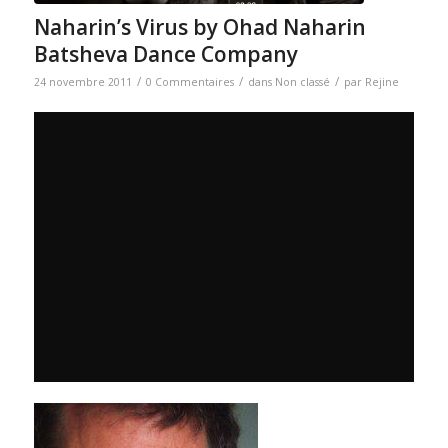
Naharin’s Virus by Ohad Naharin
Batsheva Dance Company
/
/
/
24 novembre 2011
0 Commentaires
dans
Non classé
par
Rejine