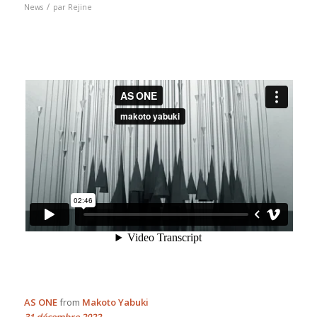
/
News
par
Rejine
AS ONE
from
Makoto Yabuki
31 décembre 2022