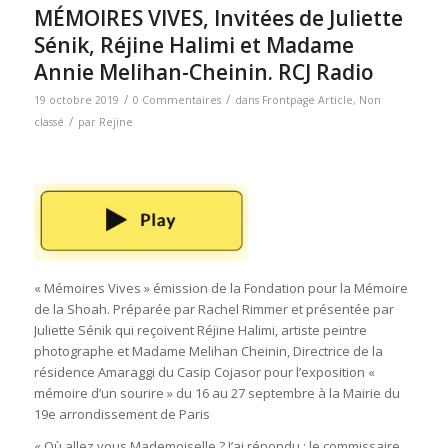
MÉMOIRES VIVES, Invitées de Juliette
Sénik, Réjine Halimi et Madame
Annie Melihan-Cheinin. RCJ Radio
/
/
19 octobre 2019
0 Commentaires
dans
Frontpage Article
,
Non
/
classé
par
Rejine
« Mémoires Vives » émission de la Fondation pour la Mémoire
de la Shoah. Préparée par Rachel Rimmer et présentée par
Juliette Sénik qui reçoivent Réjine Halimi, artiste peintre
photographe et Madame Melihan Cheinin, Directrice de la
résidence Amaraggi du Casip Cojasor pour l’exposition «
mémoire d’un sourire » du 16 au 27 septembre à la Mairie du
19e arrondissement de Paris
« Où allez vous Mademoiselle ? J’ai répondu : le commissaire