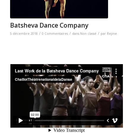
Batsheva Dance Company
/
/
/
5 décembre 2018
0 Commentaires
dans
Non classé
par
Rejine