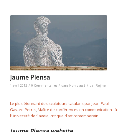
Jaume Plensa
/
/
/
1 avril 2012
0 Commentaires
dans
Non classé
par
Rejine
Le plus étonnant des sculpteurs catalans par
Jean-Paul
Gavard-Perret
,
Maître de conférences en communication à
l’Université de Savoie, critique d’art contemporain
Jaume Plensa website