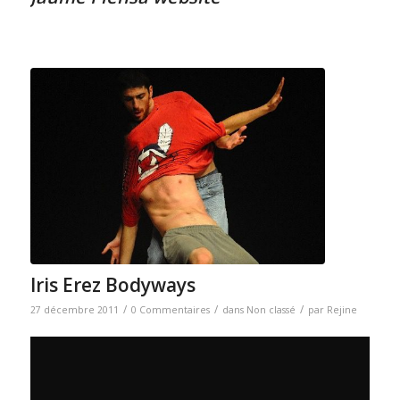
Iris Erez Bodyways
/
/
/
27 décembre 2011
0 Commentaires
dans
Non classé
par
Rejine