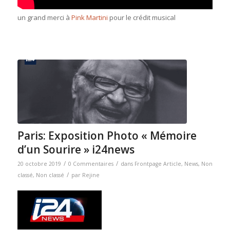
un grand merci à
Pink Martini
pour le crédit musical
Paris: Exposition Photo « Mémoire
d’un Sourire » i24news
/
/
20 octobre 2019
0 Commentaires
dans
Frontpage Article
,
News
,
Non
/
classé
,
Non classé
par
Rejine