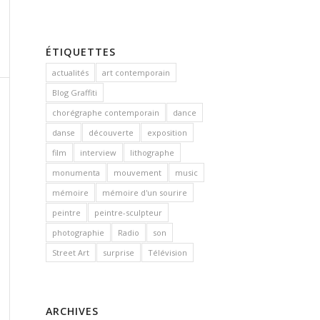
ÉTIQUETTES
actualités
art contemporain
Blog Graffiti
chorégraphe contemporain
dance
danse
découverte
exposition
film
interview
lithographe
monumenta
mouvement
music
mémoire
mémoire d'un sourire
peintre
peintre-sculpteur
photographie
Radio
son
Street Art
surprise
Télévision
ARCHIVES