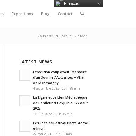
Français
ts
Expositions
Blog
Contact
Vous êtes ici :
Accueil
/
slideK
LATEST NEWS
Exposition coup d’oeil : Mémoire
d’un Sourire / Actualités – Ville
de Montmagny
4 septembre 2023 - 23 h 28 min
La Ligne et Le Lien Médiathèque
de Honfleur du 25 juin au 27 août
2022
16 juin 2022 - 12 h 35 min
Les Focales Festival Photo 4 ème
edition
22 mai 2021 - 14 h 32 min