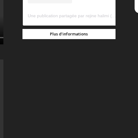
Une publication partagée par rejine halimi (@rejinehalimi)
Plus d’informations