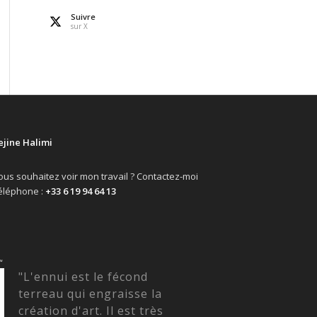
Suivre
sur X
ejine Halimi
ous souhaitez voir mon travail ? Contactez-moi
éléphone :
+33 6 19 94 64 13
“
"L'ennui est le fécond
terreau qui engraisse la
création d'art. Il est très