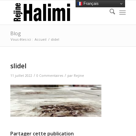
Français
Blog
Vous êtes ici :
Accueil
/
slideI
slideI
/
/
11 juillet 2022
0 Commentaires
par
Rejine
Partager cette publication