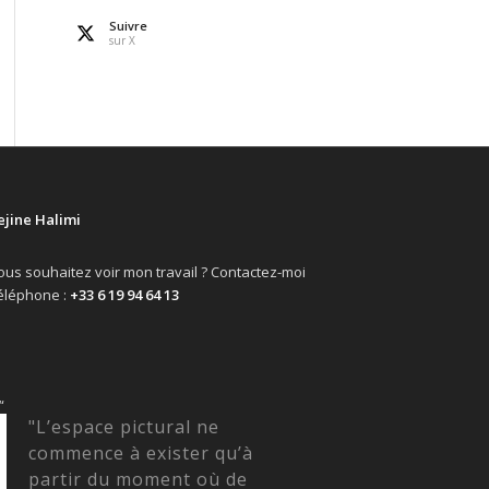
Suivre
sur X
ejine Halimi
ous souhaitez voir mon travail ? Contactez-moi
éléphone :
+33 6 19 94 64 13
“
"L’espace pictural ne
commence à exister qu’à
partir du moment où de