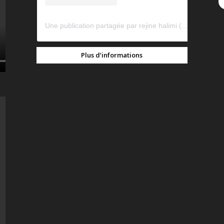
Une publication partagée par rejine halimi (@rejinehalimi)
Plus d’informations