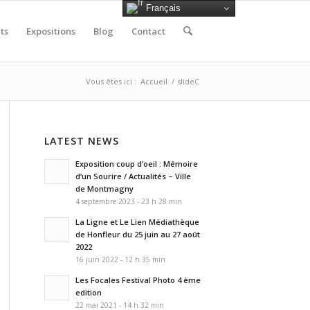
Français
ts
Expositions
Blog
Contact
Vous êtes ici :
Accueil
/
slideC
LATEST NEWS
Exposition coup d’oeil : Mémoire
d’un Sourire / Actualités – Ville
de Montmagny
4 septembre 2023 - 23 h 28 min
La Ligne et Le Lien Médiathèque
de Honfleur du 25 juin au 27 août
2022
16 juin 2022 - 12 h 35 min
Les Focales Festival Photo 4 ème
edition
22 mai 2021 - 14 h 32 min