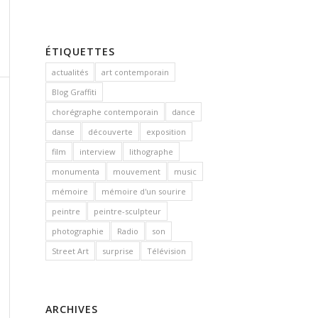
ÉTIQUETTES
actualités
art contemporain
Blog Graffiti
chorégraphe contemporain
dance
danse
découverte
exposition
film
interview
lithographe
monumenta
mouvement
music
mémoire
mémoire d'un sourire
peintre
peintre-sculpteur
photographie
Radio
son
Street Art
surprise
Télévision
ARCHIVES