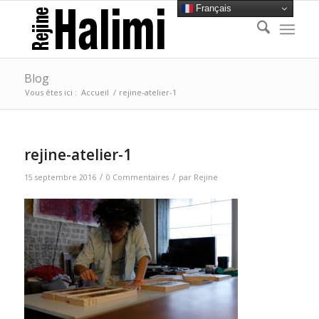
Français
Blog
Vous êtes ici :
Accueil
/
rejine-atelier-1
rejine-atelier-1
/
/
15 septembre 2016
0 Commentaires
par
Rejine