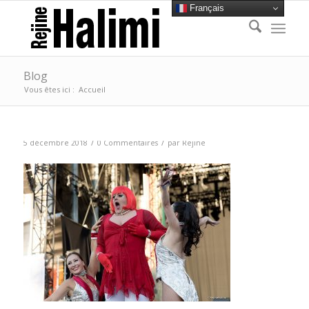
Français
Blog
Vous êtes ici :
Accueil
/
/
5 décembre 2018
0 Commentaires
par
Rejine