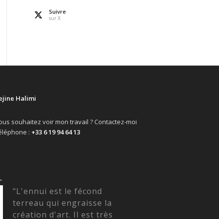
Suivre
sur X
ejine Halimi
ous souhaitez voir mon travail ? Contactez-moi
éléphone :
+33 6 19 94 64 13
“
"L'ennui est le fécond
terreau qui engraisse la
création d'art. Il est très