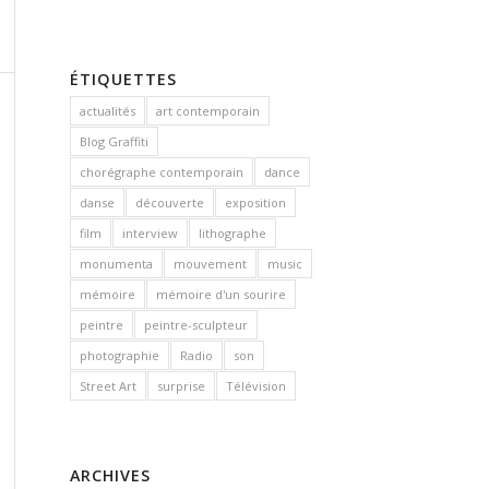
ÉTIQUETTES
actualités
art contemporain
Blog Graffiti
chorégraphe contemporain
dance
danse
découverte
exposition
film
interview
lithographe
monumenta
mouvement
music
mémoire
mémoire d'un sourire
peintre
peintre-sculpteur
photographie
Radio
son
Street Art
surprise
Télévision
ARCHIVES