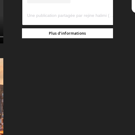
Une publication partagée par rejine halimi (@rejinehalimi)
Plus d’informations