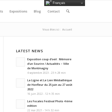
Français
ts
Expositions
Blog
Contact
Vous êtes ici :
Accueil
LATEST NEWS
Exposition coup d’oeil : Mémoire
d’un Sourire / Actualités – Ville
de Montmagny
4 septembre 2023 - 23 h 28 min
La Ligne et Le Lien Médiathèque
de Honfleur du 25 juin au 27 août
2022
16 juin 2022 - 12 h 35 min
Les Focales Festival Photo 4 ème
edition
22 mai 2021 - 14 h 32 min