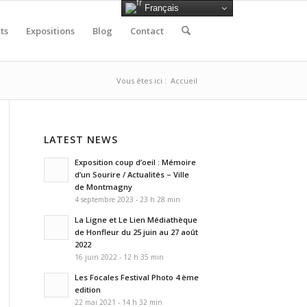
Français
ts
Expositions
Blog
Contact
Vous êtes ici :
Accueil
LATEST NEWS
Exposition coup d’oeil : Mémoire
d’un Sourire / Actualités – Ville
de Montmagny
4 septembre 2023 - 23 h 28 min
La Ligne et Le Lien Médiathèque
de Honfleur du 25 juin au 27 août
2022
16 juin 2022 - 12 h 35 min
Les Focales Festival Photo 4 ème
edition
22 mai 2021 - 14 h 32 min