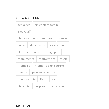
ÉTIQUETTES
actualités
art contemporain
Blog Graffiti
chorégraphe contemporain
dance
danse
découverte
exposition
film
interview
lithographe
monumenta
mouvement
music
mémoire
mémoire d'un sourire
peintre
peintre-sculpteur
photographie
Radio
son
Street Art
surprise
Télévision
ARCHIVES