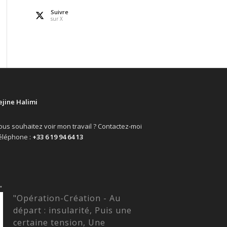
Suivre
sur X
ejine Halimi
ous souhaitez voir mon travail ? Contactez-moi
éléphone :
+33 6 19 94 64 13
“
"Opération-Création - Au
départ : insularité, Puis une
certaine tension, Une