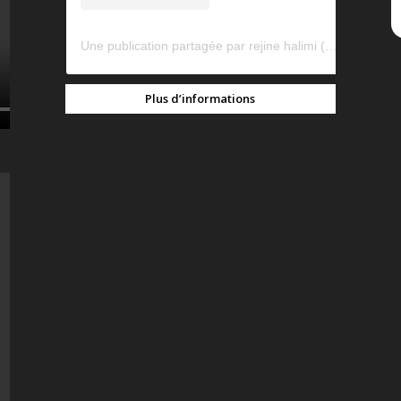
Une publication partagée par rejine halimi (@rejinehalimi)
Plus d’informations