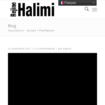
Français
Blog
Vous êtes ici :
Accueil
/
Pina Bausch
/
/
22 novembre 2011
0 Commentaires
par
Rejine