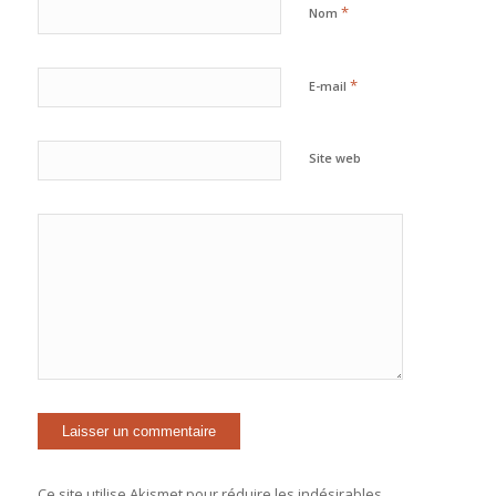
*
Nom
*
E-mail
Site web
Ce site utilise Akismet pour réduire les indésirables.