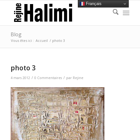
Français
Blog
Vous êtes ici :
Accueil
/
photo 3
photo 3
/
/
4 mars 2012
0 Commentaires
par
Rejine