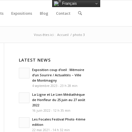
Français
ts
Expositions
Blog
Contact
Vous êtes ici :
Accueil
/
photo 3
LATEST NEWS
Exposition coup d’oeil : Mémoire
d’un Sourire / Actualités – Ville
de Montmagny
4 septembre 2023 - 23 h 28 min
La Ligne et Le Lien Médiathèque
de Honfleur du 25 juin au 27 août
2022
16 juin 2022 - 12 h 35 min
Les Focales Festival Photo 4 ème
edition
22 mai 2021 - 14 h 32 min