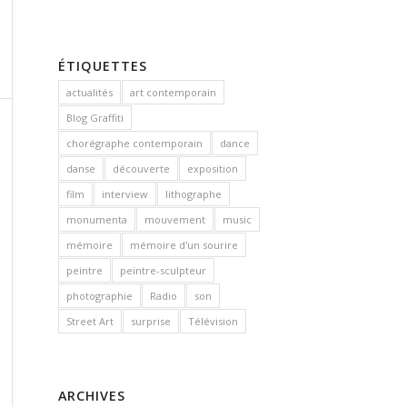
ÉTIQUETTES
actualités
art contemporain
Blog Graffiti
chorégraphe contemporain
dance
danse
découverte
exposition
film
interview
lithographe
monumenta
mouvement
music
mémoire
mémoire d'un sourire
peintre
peintre-sculpteur
photographie
Radio
son
Street Art
surprise
Télévision
ARCHIVES