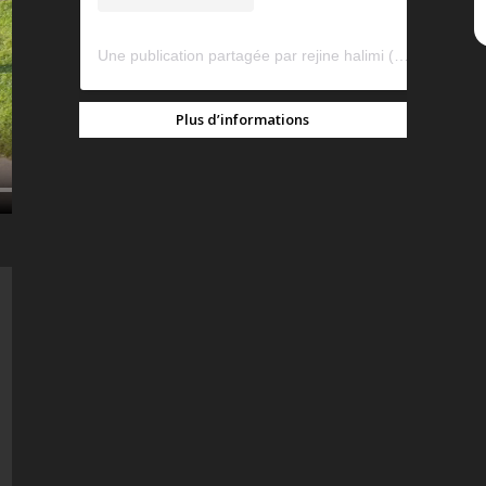
Une publication partagée par rejine halimi (@rejinehalimi)
Plus d’informations