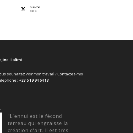
Suivre
sur X
ejine Halimi
ous souhaitez voir mon travail ? Contactez-moi
éléphone :
+33 6 19 94 64 13
“
"L'ennui est le fécond
terreau qui engraisse la
création d'art. Il est très