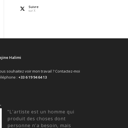
Suivre
sur X
ejine Halimi
ous souhaitez voir mon travail ? Contactez-moi
éléphone :
+33 6 19 94 64 13
“
"L'artiste est un homme qui
produit des choses dont
personne n'a besoin, mais