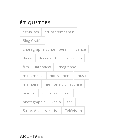
ÉTIQUETTES
actualités
art contemporain
Blog Graffiti
chorégraphe contemporain
dance
danse
découverte
exposition
film
interview
lithographe
monumenta
mouvement
music
mémoire
mémoire d'un sourire
peintre
peintre-sculpteur
photographie
Radio
son
Street Art
surprise
Télévision
ARCHIVES