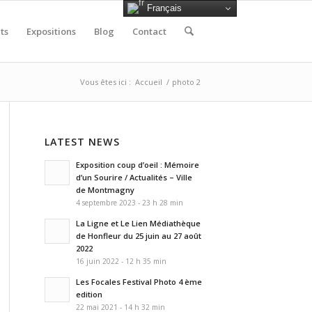
Français
ts
Expositions
Blog
Contact
Vous êtes ici :
Accueil
/
photo 2
LATEST NEWS
Exposition coup d’oeil : Mémoire
d’un Sourire / Actualités – Ville
de Montmagny
4 septembre 2023 - 23 h 28 min
La Ligne et Le Lien Médiathèque
de Honfleur du 25 juin au 27 août
2022
16 juin 2022 - 12 h 35 min
Les Focales Festival Photo 4 ème
edition
22 mai 2021 - 14 h 32 min