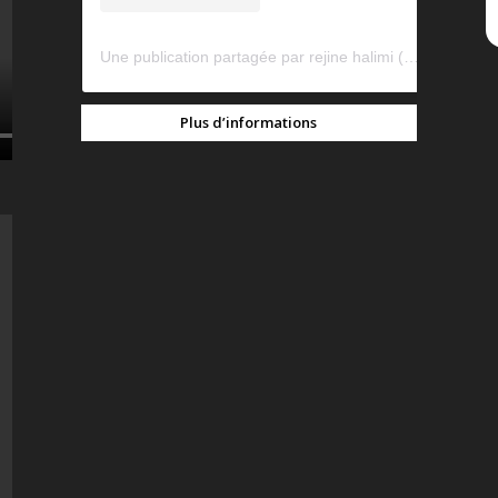
Une publication partagée par rejine halimi (@rejinehalimi)
Plus d’informations