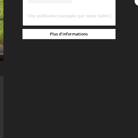
Une publication partagée par rejine halimi (@rejinehalimi)
Plus d’informations