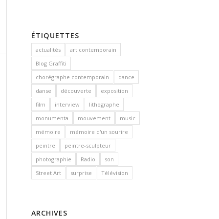
ÉTIQUETTES
actualités
art contemporain
Blog Graffiti
chorégraphe contemporain
dance
danse
découverte
exposition
film
interview
lithographe
monumenta
mouvement
music
mémoire
mémoire d'un sourire
peintre
peintre-sculpteur
photographie
Radio
son
Street Art
surprise
Télévision
ARCHIVES