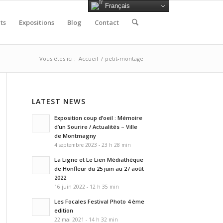
Français
ts
Expositions
Blog
Contact
Vous êtes ici :
Accueil
/
petit-montage
LATEST NEWS
Exposition coup d’oeil : Mémoire
d’un Sourire / Actualités – Ville
de Montmagny
4 septembre 2023 - 23 h 28 min
La Ligne et Le Lien Médiathèque
de Honfleur du 25 juin au 27 août
2022
16 juin 2022 - 12 h 35 min
Les Focales Festival Photo 4 ème
edition
22 mai 2021 - 14 h 32 min