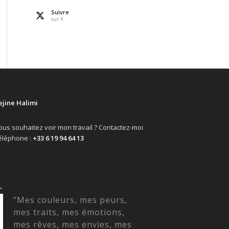
Suivre
sur X
ejine Halimi
ous souhaitez voir mon travail ? Contactez-moi
éléphone :
+33 6 19 94 64 13
“
"Mes couleurs, mes peurs,
mes traits, mes émotions,
mes rêves, mes envies, mes