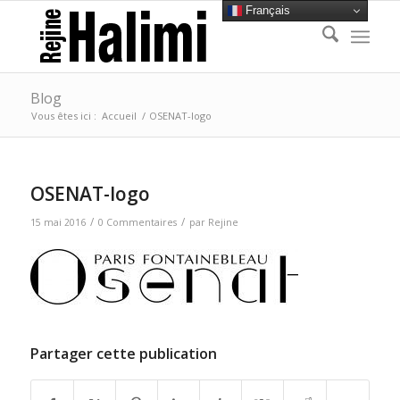
Français
Blog
Vous êtes ici :
Accueil
/
OSENAT-logo
OSENAT-logo
/
/
15 mai 2016
0 Commentaires
par
Rejine
Partager cette publication