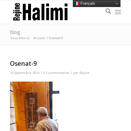
Français
Blog
Vous êtes ici :
Accueil
/
Osenat-9
Osenat-9
/
/
15 septembre 2016
0 Commentaires
par
Rejine