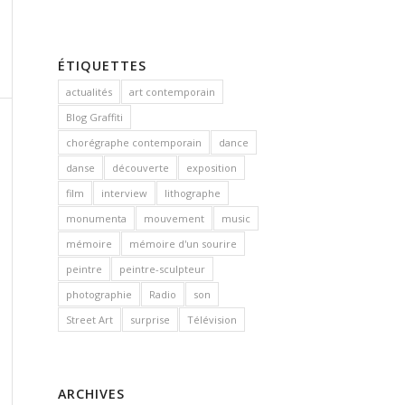
ÉTIQUETTES
actualités
art contemporain
Blog Graffiti
chorégraphe contemporain
dance
danse
découverte
exposition
film
interview
lithographe
monumenta
mouvement
music
mémoire
mémoire d'un sourire
peintre
peintre-sculpteur
photographie
Radio
son
Street Art
surprise
Télévision
ARCHIVES