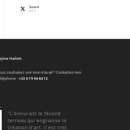
Suivre
sur X
ejine Halimi
ous souhaitez voir mon travail ? Contactez-moi
éléphone :
+33 6 19 94 64 13
“
"L'ennui est le fécond
terreau qui engraisse la
création d'art. Il est très