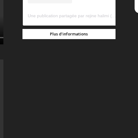
Une publication partagée par rejine halimi (@rejinehalimi)
Plus d’informations