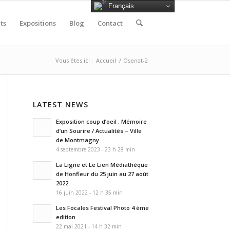
Français
ts
Expositions
Blog
Contact
Vous êtes ici :
Accueil
/
Osenat-2
LATEST NEWS
Exposition coup d’oeil : Mémoire
d’un Sourire / Actualités – Ville
de Montmagny
4 septembre 2023 - 23 h 28 min
La Ligne et Le Lien Médiathèque
de Honfleur du 25 juin au 27 août
2022
16 juin 2022 - 12 h 35 min
Les Focales Festival Photo 4 ème
edition
22 mai 2021 - 14 h 32 min