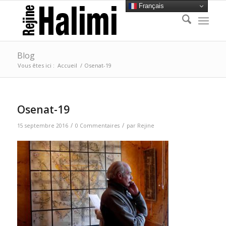
Français
Blog
Vous êtes ici :
Accueil
/
Osenat-19
Osenat-19
/
/
15 septembre 2016
0 Commentaires
par
Rejine