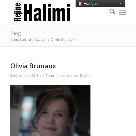
Français
Blog
Vous êtes ici :
Accueil
/
Olivia Brunaux
Olivia Brunaux
/
/
5 décembre 2018
0 Commentaires
par
Rejine