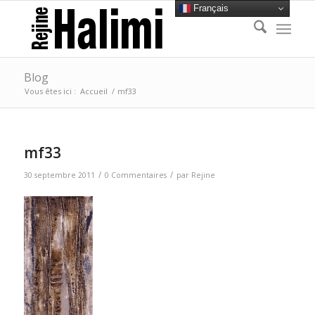
Français
Blog
Vous êtes ici :
Accueil
/
mf33
mf33
/
/
30 septembre 2011
0 Commentaires
par
Rejine