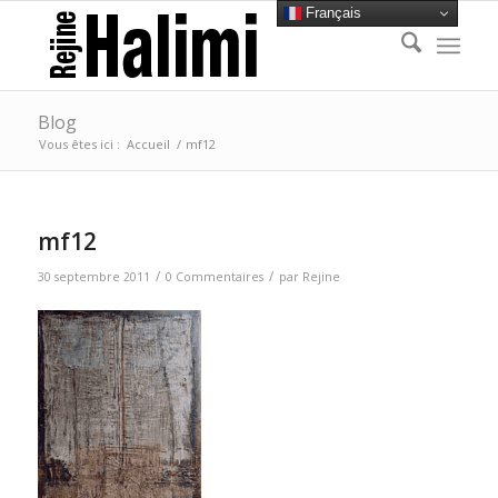
Français
Blog
Vous êtes ici :
Accueil
/
mf12
mf12
/
/
30 septembre 2011
0 Commentaires
par
Rejine