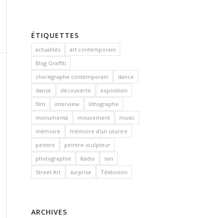
ÉTIQUETTES
actualités
art contemporain
Blog Graffiti
chorégraphe contemporain
dance
danse
découverte
exposition
film
interview
lithographe
monumenta
mouvement
music
mémoire
mémoire d'un sourire
peintre
peintre-sculpteur
photographie
Radio
son
Street Art
surprise
Télévision
ARCHIVES