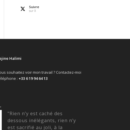
Suivre
sur X
ejine Halimi
ous souhaitez voir mon travail ? Contactez-moi
éléphone :
+33 6 19 94 64 13
“
"Rien n’y est caché des
dessous inélégants, rien n’y
est sacrifié au joli, à la