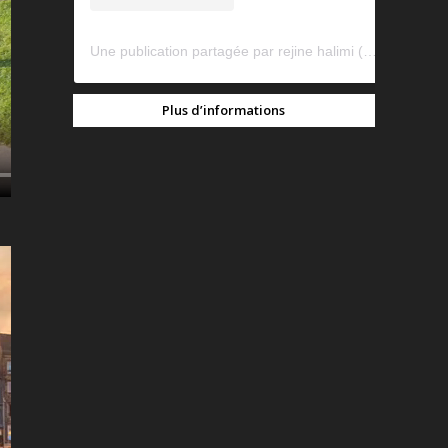
Une publication partagée par rejine halimi (@rejinehalimi)
Plus d’informations