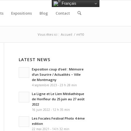
Français
ts
Expositions
Blog
Contact
Vous êtes ici :
Accueil
/
mf10
LATEST NEWS
Exposition coup d’oeil : Mémoire
d’un Sourire / Actualités – Ville
de Montmagny
4 septembre 2023 - 23 h 28 min
La Ligne et Le Lien Médiathèque
de Honfleur du 25 juin au 27 août
2022
16 juin 2022 - 12 h 35 min
Les Focales Festival Photo 4 ème
edition
22 mai 2021 - 14 h 32 min