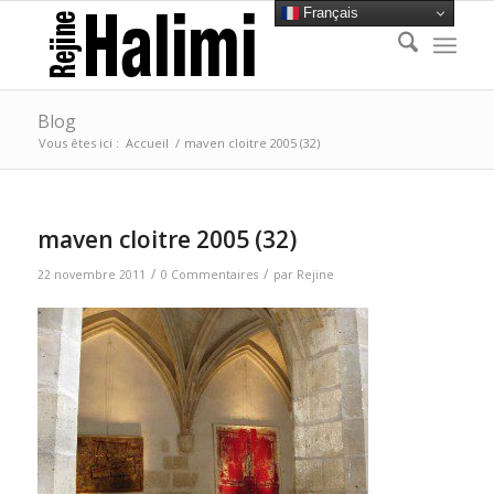
Français
Blog
Vous êtes ici :
Accueil
/
maven cloitre 2005 (32)
maven cloitre 2005 (32)
/
/
22 novembre 2011
0 Commentaires
par
Rejine