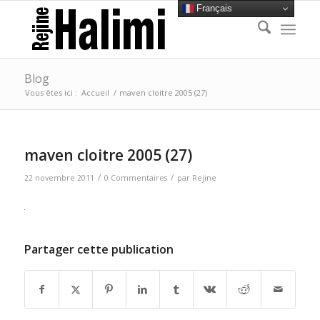
Français
Blog
Vous êtes ici :
Accueil
/
maven cloitre 2005 (27)
maven cloitre 2005 (27)
/
/
22 novembre 2011
0 Commentaires
par
Rejine
Partager cette publication