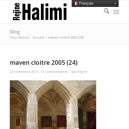
Français
Blog
Vous êtes ici :
Accueil
/
maven cloitre 2005 (24)
maven cloitre 2005 (24)
/
/
22 novembre 2011
0 Commentaires
par
Rejine