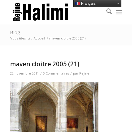
Français
Blog
Vous êtes ici :
Accueil
/
maven cloitre 2005 (21)
maven cloitre 2005 (21)
/
/
22 novembre 2011
0 Commentaires
par
Rejine