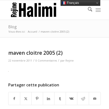
Français
Blog
Vous êtes ici :
Accueil
/
maven cloitre 2005 (2)
maven cloitre 2005 (2)
/
/
22 novembre 2011
0 Commentaires
par
Rejine
Partager cette publication