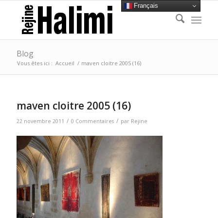
Français
Blog
Vous êtes ici :
Accueil
/
maven cloitre 2005 (16)
maven cloitre 2005 (16)
/
/
22 novembre 2011
0 Commentaires
par
Rejine