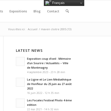
Français
ts
Expositions
Blog
Contact
Vous êtes ici :
Accueil
/
maven cloitre 2005 (13)
LATEST NEWS
Exposition coup d’oeil : Mémoire
d’un Sourire / Actualités – Ville
de Montmagny
4 septembre 2023 - 23 h 28 min
La Ligne et Le Lien Médiathèque
de Honfleur du 25 juin au 27 août
2022
16 juin 2022 - 12 h 35 min
Les Focales Festival Photo 4 ème
edition
22 mai 2021 - 14 h 32 min