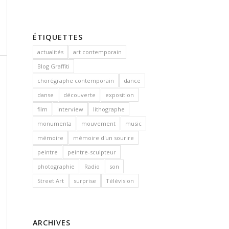
ÉTIQUETTES
actualités
art contemporain
Blog Graffiti
chorégraphe contemporain
dance
danse
découverte
exposition
film
interview
lithographe
monumenta
mouvement
music
mémoire
mémoire d'un sourire
peintre
peintre-sculpteur
photographie
Radio
son
Street Art
surprise
Télévision
ARCHIVES