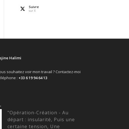
Suivre
sur X
ejine Halimi
ous souhaitez voir mon travail ? Contactez-moi
éléphone :
+33 6 19 94 64 13
“
"Opération-Création - Au
départ : insularité, Puis une
certaine tension, Une