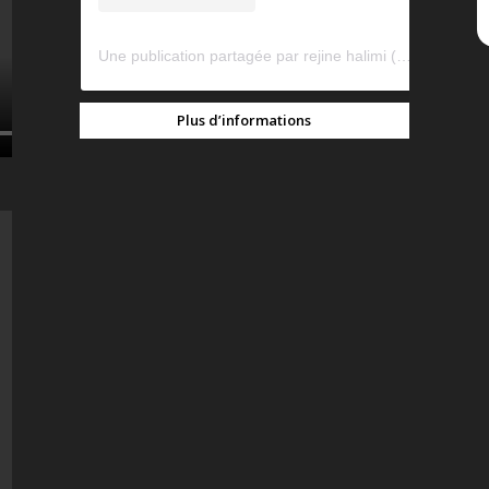
Une publication partagée par rejine halimi (@rejinehalimi)
Plus d’informations