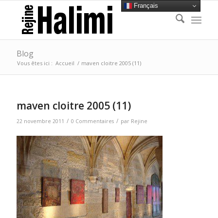
Français
Blog
Vous êtes ici :
Accueil
/
maven cloitre 2005 (11)
maven cloitre 2005 (11)
/
/
22 novembre 2011
0 Commentaires
par
Rejine