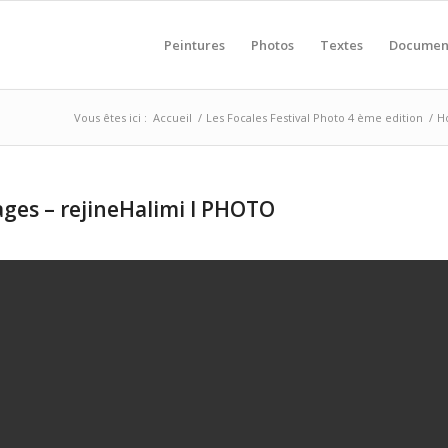
Peintures
Photos
Textes
Documen
Vous êtes ici :
Accueil
/
Les Focales Festival Photo 4 ème edition
/
Ho
sages – rejineHalimi I PHOTO