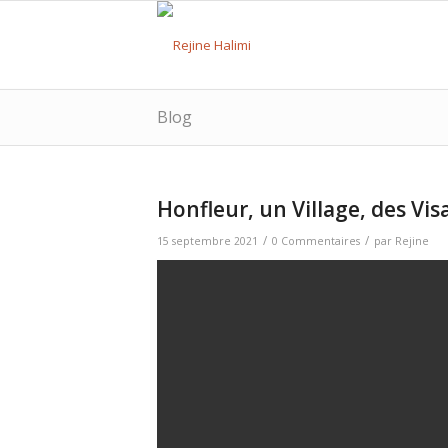
Blog
Honfleur, un Village, des Vi
/
/
15 septembre 2021
0 Commentaires
par
Rejine