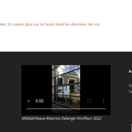
bles.
En savoir plus sur la façon dont les données de vos
R
V
T
Médiathèque Maurice Delange Honfleur 2022