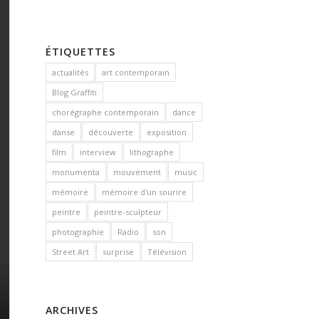
ÉTIQUETTES
actualités
art contemporain
Blog Graffiti
chorégraphe contemporain
dance
danse
découverte
exposition
film
interview
lithographe
monumenta
mouvement
music
mémoire
mémoire d'un sourire
peintre
peintre-sculpteur
photographie
Radio
son
Street Art
surprise
Télévision
ARCHIVES