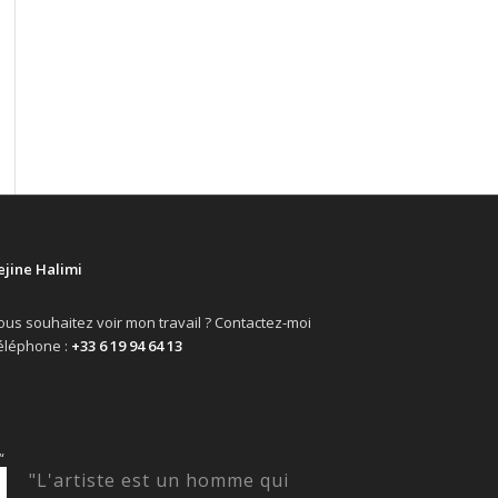
ejine Halimi
ous souhaitez voir mon travail ? Contactez-moi
éléphone :
+33 6 19 94 64 13
“
"L'artiste est un homme qui