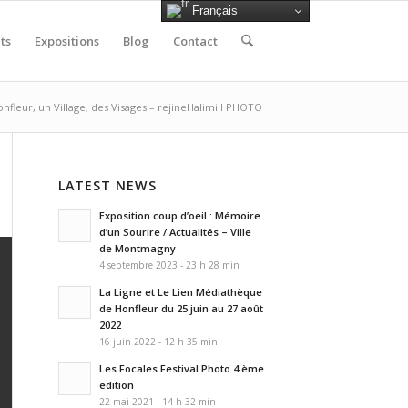
Français
ts
Expositions
Blog
Contact
nfleur, un Village, des Visages – rejineHalimi I PHOTO
LATEST NEWS
Exposition coup d’oeil : Mémoire
d’un Sourire / Actualités – Ville
de Montmagny
4 septembre 2023 - 23 h 28 min
La Ligne et Le Lien Médiathèque
de Honfleur du 25 juin au 27 août
2022
16 juin 2022 - 12 h 35 min
Les Focales Festival Photo 4 ème
edition
22 mai 2021 - 14 h 32 min