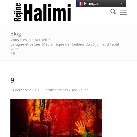
Français
Blog
Vous êtes ici :
Accueil
/
La Ligne et Le Lien Médiathèque de Honfleur du 25 juin au 27 août
2022
/
9
9
/
/
24 octobre 2011
0 Commentaires
par
Rejine