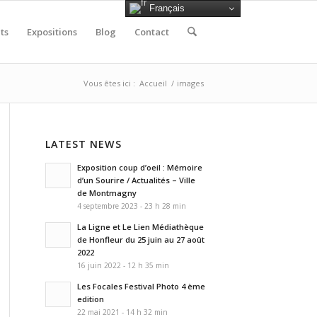
Français
ts
Expositions
Blog
Contact
Vous êtes ici :
Accueil
/
images
LATEST NEWS
Exposition coup d’oeil : Mémoire
d’un Sourire / Actualités – Ville
de Montmagny
4 septembre 2023 - 23 h 28 min
La Ligne et Le Lien Médiathèque
de Honfleur du 25 juin au 27 août
2022
16 juin 2022 - 12 h 35 min
Les Focales Festival Photo 4 ème
edition
22 mai 2021 - 14 h 32 min