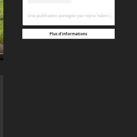
Une publication partagée par rejine halimi (@rejinehalimi)
Plus d’informations