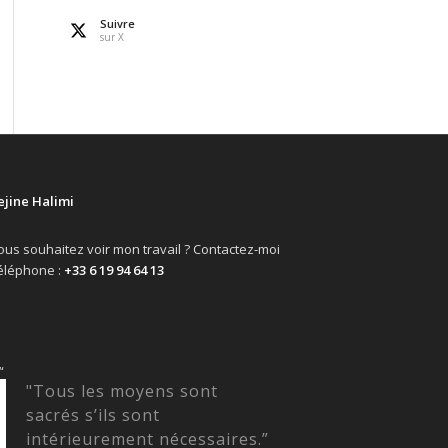
Suivre
sur X
ejine Halimi
ous souhaitez voir mon travail ? Contactez-moi
éléphone :
+33 6 19 94 64 13
“
"Tous les moyens sont
sacrés s’ils sont
intérieurement nécessaires.”