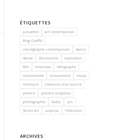
ÉTIQUETTES
actualités
art contemporain
Blog Graffiti
chorégraphe contemporain
dance
danse
découverte
exposition
film
interview
lithographe
monumenta
mouvement
music
mémoire
mémoire d'un sourire
peintre
peintre-sculpteur
photographie
Radio
son
Street Art
surprise
Télévision
ARCHIVES