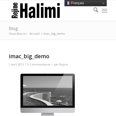
Français
Blog
Vous êtes ici :
Accueil
/
imac_big_demo
imac_big_demo
/
/
1 avril 2013
0 Commentaires
par
Rejine