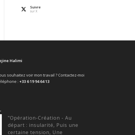
Suivre
sur X
ejine Halimi
ous souhaitez voir mon travail ? Contactez-moi
éléphone :
+33 6 19 94 64 13
“
"Opération-Création - Au
départ : insularité, Puis une
certaine tension, Une