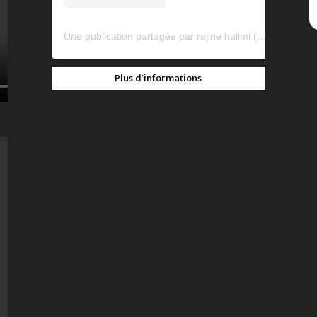
Une publication partagée par rejine halimi (@rejinehalimi)
Plus d’informations