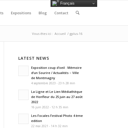
Français
ts
Expositions
Blog
Contact
Vous êtes ici :
Accueil
/
gplus-16
LATEST NEWS
Exposition coup d’oeil : Mémoire
d’un Sourire / Actualités – Ville
de Montmagny
4 septembre 2023 - 23 h 28 min
La Ligne et Le Lien Médiathèque
de Honfleur du 25 juin au 27 août
2022
16 juin 2022 - 12 h 35 min
Les Focales Festival Photo 4 ème
edition
22 mai 2021 - 14 h 32 min