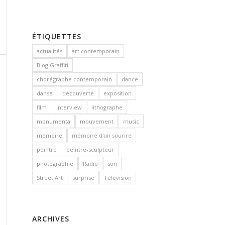
ÉTIQUETTES
actualités
art contemporain
Blog Graffiti
chorégraphe contemporain
dance
danse
découverte
exposition
film
interview
lithographe
monumenta
mouvement
music
mémoire
mémoire d'un sourire
peintre
peintre-sculpteur
photographie
Radio
son
Street Art
surprise
Télévision
ARCHIVES