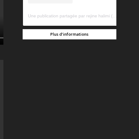
Une publication partagée par rejine halimi (@rejinehalimi)
Plus d’informations