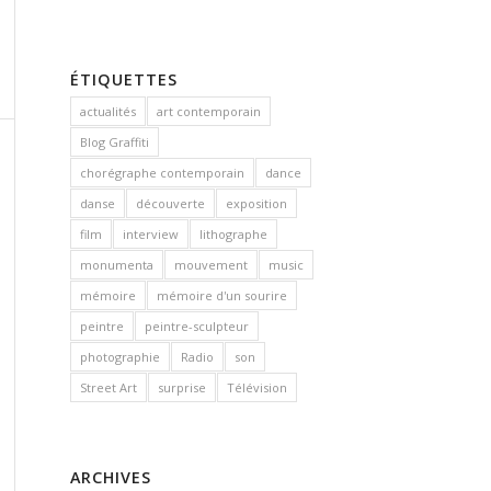
ÉTIQUETTES
actualités
art contemporain
Blog Graffiti
chorégraphe contemporain
dance
danse
découverte
exposition
film
interview
lithographe
monumenta
mouvement
music
mémoire
mémoire d'un sourire
peintre
peintre-sculpteur
photographie
Radio
son
Street Art
surprise
Télévision
ARCHIVES