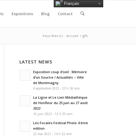
Français
ts
Expositions
Blog
Contact
Vous êtes ici :
Accueil
/
gf6
LATEST NEWS
Exposition coup d’oeil : Mémoire
d’un Sourire / Actualités – Ville
de Montmagny
4 septembre 2023 - 23 h 28 min
La Ligne et Le Lien Médiathèque
de Honfleur du 25 juin au 27 août
2022
16 juin 2022 - 12 h 35 min
Les Focales Festival Photo 4 ème
edition
22 mai 2021 - 14 h 32 min