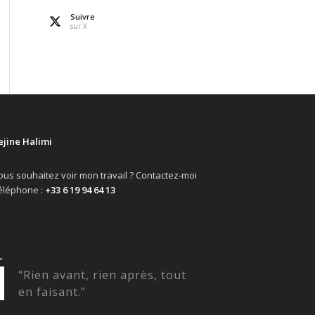
Suivre
sur X
ejine Halimi
ous souhaitez voir mon travail ? Contactez-moi
éléphone :
+33 6 19 94 64 13
“
"Rien avant, rien après, tout
en faisant.”