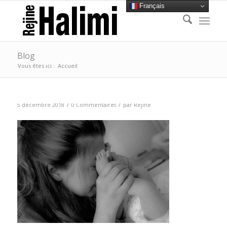
Français
Blog
Vous êtes ici :
Accueil
/
/
5 décembre 2018
0 Commentaires
par
Rejine