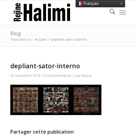
Français
Blog
Vous êtes ici :
Accueil
/
depliant-sator-interno
depliant-sator-interno
/
/
20 novembre 2014
0 Commentaires
par
Rejine
Partager cette publication