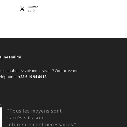
Suivre
sur X
ejine Halimi
ous souhaitez voir mon travail ? Contactez-moi
éléphone :
+33 6 19 94 64 13
“
"Tous les moyens sont
sacrés s’ils sont
intérieurement nécessaires.”