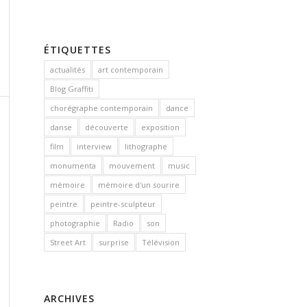
ÉTIQUETTES
actualités
art contemporain
Blog Graffiti
chorégraphe contemporain
dance
danse
découverte
exposition
film
interview
lithographe
monumenta
mouvement
music
mémoire
mémoire d'un sourire
peintre
peintre-sculpteur
photographie
Radio
son
Street Art
surprise
Télévision
ARCHIVES