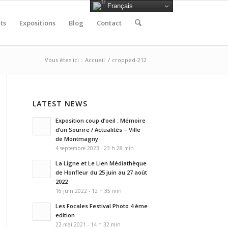
Français
ts
Expositions
Blog
Contact
Vous êtes ici :
Accueil
/
cropped-212
LATEST NEWS
Exposition coup d’oeil : Mémoire
d’un Sourire / Actualités – Ville
de Montmagny
4 septembre 2023 - 23 h 28 min
La Ligne et Le Lien Médiathèque
de Honfleur du 25 juin au 27 août
2022
16 juin 2022 - 12 h 35 min
Les Focales Festival Photo 4 ème
edition
22 mai 2021 - 14 h 32 min