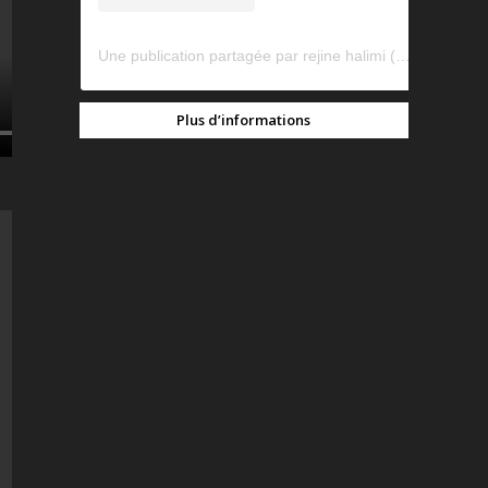
Une publication partagée par rejine halimi (@rejinehalimi)
Plus d’informations