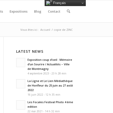
Français
ts
Expositions
Blog
Contact
Vous êtes ici :
Accueil
/
copie de ZINC
LATEST NEWS
Exposition coup d’oeil : Mémoire
d’un Sourire / Actualités – Ville
de Montmagny
4 septembre 2023 - 23 h 28 min
La Ligne et Le Lien Médiathèque
de Honfleur du 25 juin au 27 août
2022
16 juin 2022 - 12 h 35 min
Les Focales Festival Photo 4 ème
edition
22 mai 2021 - 14 h 32 min