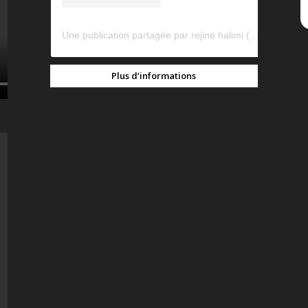
Une publication partagée par rejine halimi (@rejinehalimi)
Plus d’informations