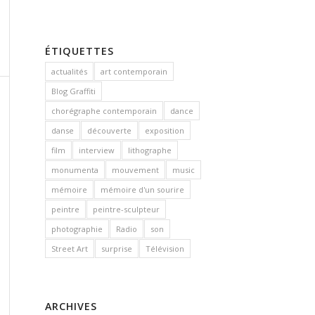
ÉTIQUETTES
actualités
art contemporain
Blog Graffiti
chorégraphe contemporain
dance
danse
découverte
exposition
film
interview
lithographe
monumenta
mouvement
music
mémoire
mémoire d'un sourire
peintre
peintre-sculpteur
photographie
Radio
son
Street Art
surprise
Télévision
ARCHIVES