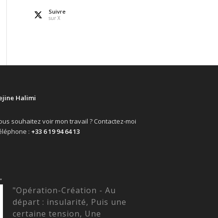
Suivre
sur X
ejine Halimi
ous souhaitez voir mon travail ? Contactez-moi
éléphone :
+33 6 19 94 64 13
“
"Opération-Création - Au
départ : insularité, Puis une
certaine tension, Une