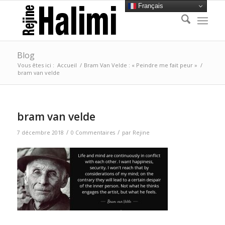
Français
Blog
Vous êtes ici :
Accueil
/
Bram Van Velde : « Peindre me fait peur »
/
bram van velde
bram van velde
/
/
7 décembre 2018
0 Commentaires
par
Rejine