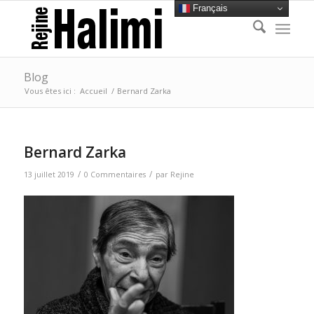
Français
Blog
Vous êtes ici :
Accueil
/
Bernard Zarka
Bernard Zarka
/
/
13 juillet 2019
0 Commentaires
par
Rejine