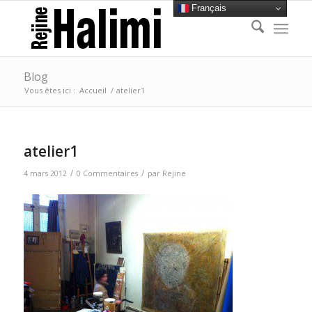
Français
Blog
Vous êtes ici :
Accueil
/
atelier1
atelier1
/
/
4 mars 2012
0 Commentaires
par
Rejine