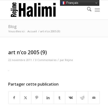
Français
Blog
Vous êtes ici :
Accueil
/
art n’co 2005 (9)
art n’co 2005 (9)
/
/
22 novembre 2011
0 Commentaires
par
Rejine
Partager cette publication