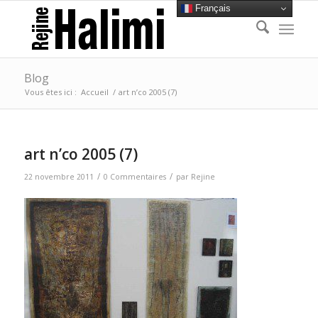
Français
Blog
Vous êtes ici :
Accueil
/
art n’co 2005 (7)
art n’co 2005 (7)
/
/
22 novembre 2011
0 Commentaires
par
Rejine