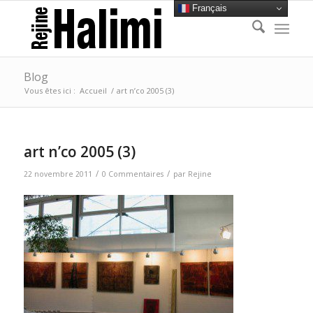
Français
Blog
Vous êtes ici :
Accueil
/
art n’co 2005 (3)
art n’co 2005 (3)
/
/
22 novembre 2011
0 Commentaires
par
Rejine